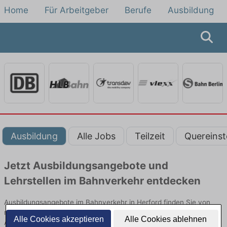
Home
Für Arbeitgeber
Berufe
Ausbildung
Ausbildung
Alle Jobs
Teilzeit
Quereinst
Jetzt Ausbildungsangebote und
Lehrstellen im Bahnverkehr entdecken
Ausbildungsangebote im Bahnverkehr in Herford finden Sie von
namhaften Firmen. Entdecken Sie freie Optionen von Top-
Alle Cookies akzeptieren
Alle Cookies ablehnen
Arbeitgebern und bewerben Sie sich noch heute.