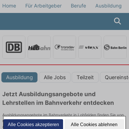
Home
Für Arbeitgeber
Berufe
Ausbildung
Ausbildung
Alle Jobs
Teilzeit
Quereinst
Jetzt Ausbildungsangebote und
Lehrstellen im Bahnverkehr entdecken
Ausbildungsangebote im Bahnverkehr in Lohfelden finden Sie von
namhaften Firmen. Entdecken Sie freie Optionen von Top-
Alle Cookies akzeptieren
Alle Cookies ablehnen
Arbeitgebern und bewerben Sie sich noch heute.