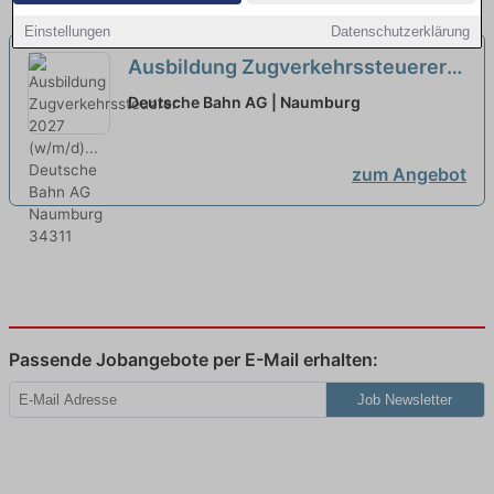
Einstellungen
Datenschutzerklärung
Ausbildung Zugverkehrssteuerer
2027 (w/m/d)...
neu
Deutsche Bahn AG | Naumburg
zum Angebot
Passende Jobangebote per E-Mail erhalten:
Job Newsletter