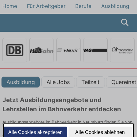
Home
Für Arbeitgeber
Berufe
Ausbildung
Ausbildung
Alle Jobs
Teilzeit
Quereinst
Jetzt Ausbildungsangebote und
Lehrstellen im Bahnverkehr entdecken
Ausbildungsangebote im Bahnverkehr in Naumburg finden Sie von
namhaften Firmen. Entdecken Sie freie Optionen von Top-
Alle Cookies akzeptieren
Alle Cookies ablehnen
Arbeitgebern und bewerben Sie sich noch heute.