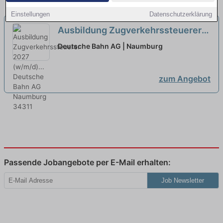
Einstellungen
Datenschutzerklärung
Ausbildung Zugverkehrssteuerer
2027 (w/m/d)...
neu
Deutsche Bahn AG | Naumburg
zum Angebot
Passende Jobangebote per E-Mail erhalten:
Job Newsletter