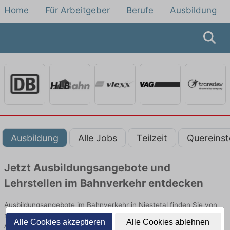
Home
Für Arbeitgeber
Berufe
Ausbildung
Ausbildung
Alle Jobs
Teilzeit
Quereinst
Jetzt Ausbildungsangebote und
Lehrstellen im Bahnverkehr entdecken
Ausbildungsangebote im Bahnverkehr in Niestetal finden Sie von
namhaften Firmen. Entdecken Sie freie Optionen von Top-
Alle Cookies akzeptieren
Alle Cookies ablehnen
Arbeitgebern und bewerben Sie sich noch heute.