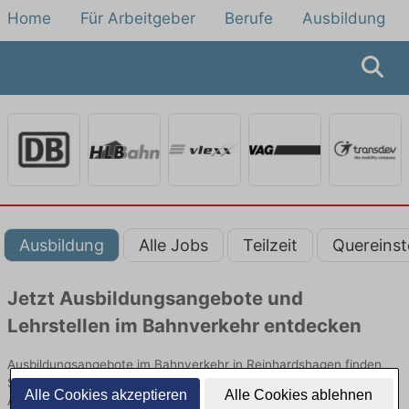
Home
Für Arbeitgeber
Berufe
Ausbildung
Ausbildung
Alle Jobs
Teilzeit
Quereinst
Jetzt Ausbildungsangebote und
Lehrstellen im Bahnverkehr entdecken
Ausbildungsangebote im Bahnverkehr in Reinhardshagen finden
Sie von namhaften Firmen. Entdecken Sie freie Optionen von Top-
Alle Cookies akzeptieren
Alle Cookies ablehnen
Arbeitgebern und bewerben Sie sich noch heute.