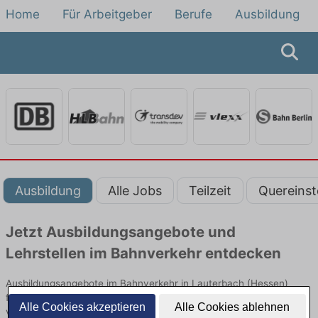
Home
Für Arbeitgeber
Berufe
Ausbildung
Ausbildung
Alle Jobs
Teilzeit
Quereinst
Jetzt Ausbildungsangebote und
Lehrstellen im Bahnverkehr entdecken
Ausbildungsangebote im Bahnverkehr in Lauterbach (Hessen)
finden Sie von namhaften Firmen. Entdecken Sie freie Optionen
Alle Cookies akzeptieren
Alle Cookies ablehnen
von Top-Arbeitgebern und bewerben Sie sich noch heute.