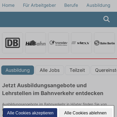
Home
Für Arbeitgeber
Berufe
Ausbildung
Ausbildung
Alle Jobs
Teilzeit
Quereinst
Jetzt Ausbildungsangebote und
Lehrstellen im Bahnverkehr entdecken
Ausbildungsangebote im Bahnverkehr in Höxter finden Sie von
namhaften Firmen. Entdecken Sie freie Optionen von Top-
Alle Cookies akzeptieren
Alle Cookies ablehnen
Arbeitgebern und bewerben Sie sich noch heute.