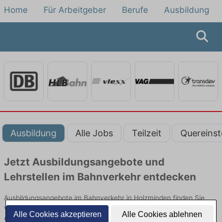
Home
Für Arbeitgeber
Berufe
Ausbildung
Ausbildung
Alle Jobs
Teilzeit
Quereinst
Jetzt Ausbildungsangebote und
Lehrstellen im Bahnverkehr entdecken
Ausbildungsangebote im Bahnverkehr in Holzminden finden Sie
von namhaften Firmen. Entdecken Sie freie Optionen von Top-
Alle Cookies akzeptieren
Alle Cookies ablehnen
Arbeitgebern und bewerben Sie sich noch heute.