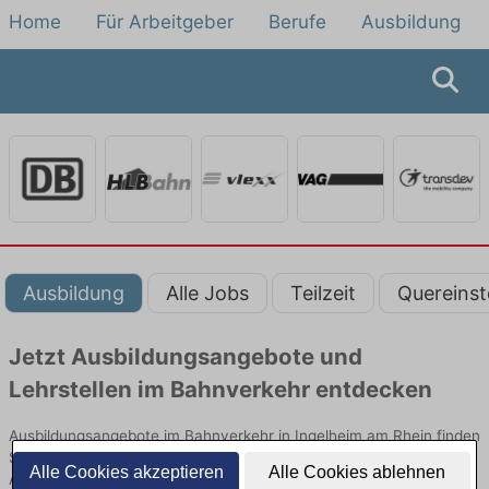
Home
Für Arbeitgeber
Berufe
Ausbildung
Ausbildung
Alle Jobs
Teilzeit
Quereinst
Jetzt Ausbildungsangebote und
Lehrstellen im Bahnverkehr entdecken
Ausbildungsangebote im Bahnverkehr in Ingelheim am Rhein finden
Sie von namhaften Firmen. Entdecken Sie freie Optionen von Top-
Alle Cookies akzeptieren
Alle Cookies ablehnen
Arbeitgebern und bewerben Sie sich noch heute.