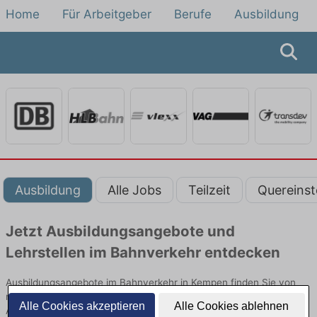
Home
Für Arbeitgeber
Berufe
Ausbildung
Ausbildung
Alle Jobs
Teilzeit
Quereinst
Jetzt Ausbildungsangebote und
Lehrstellen im Bahnverkehr entdecken
Ausbildungsangebote im Bahnverkehr in Kempen finden Sie von
namhaften Firmen. Entdecken Sie freie Optionen von Top-
Alle Cookies akzeptieren
Alle Cookies ablehnen
Arbeitgebern und bewerben Sie sich noch heute.