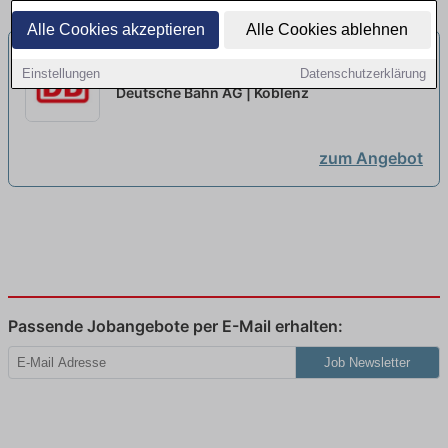
Alle Cookies akzeptieren
Alle Cookies ablehnen
Deine Ausbildung@DB + Chance
Einstellungen
Datenschutzerklärung
auf ein Gaming Stipendium
neu
Deutsche Bahn AG | Koblenz
zum Angebot
Passende Jobangebote per E-Mail erhalten:
Job Newsletter