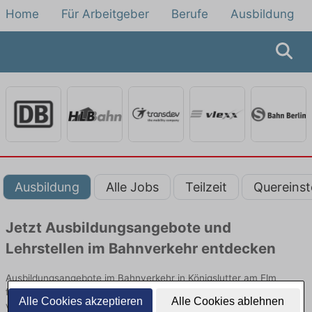
Home
Für Arbeitgeber
Berufe
Ausbildung
Ausbildung
Alle Jobs
Teilzeit
Quereinst
Jetzt Ausbildungsangebote und
Lehrstellen im Bahnverkehr entdecken
Ausbildungsangebote im Bahnverkehr in Königslutter am Elm
finden Sie von namhaften Firmen. Entdecken Sie freie Optionen
Alle Cookies akzeptieren
Alle Cookies ablehnen
von Top-Arbeitgebern und bewerben Sie sich noch heute.