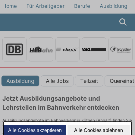
Home
Für Arbeitgeber
Berufe
Ausbildung
Ausbildung
Alle Jobs
Teilzeit
Quereinst
Jetzt Ausbildungsangebote und
Lehrstellen im Bahnverkehr entdecken
Ausbildungsangebote im Bahnverkehr in Köthen (Anhalt) finden Sie
von namhaften Firmen. Entdecken Sie freie Optionen von Top-
Alle Cookies akzeptieren
Alle Cookies ablehnen
Arbeitgebern und bewerben Sie sich noch heute.