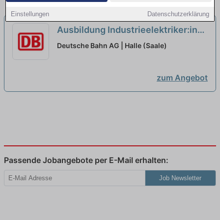
Einstellungen
Datenschutzerklärung
Ausbildung Industrieelektriker:in
für Elektroenergieanlagen 2027...
Deutsche Bahn AG | Halle (Saale)
neu
zum Angebot
Passende Jobangebote per E-Mail erhalten:
Job Newsletter