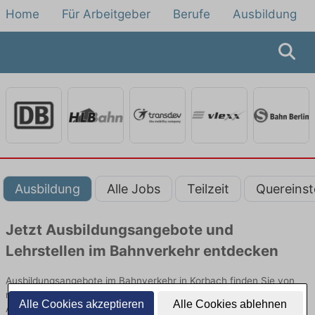
Home
Für Arbeitgeber
Berufe
Ausbildung
Ausbildung
Alle Jobs
Teilzeit
Quereinst
Jetzt Ausbildungsangebote und
Lehrstellen im Bahnverkehr entdecken
Ausbildungsangebote im Bahnverkehr in Korbach finden Sie von
namhaften Firmen. Entdecken Sie freie Optionen von Top-
Alle Cookies akzeptieren
Alle Cookies ablehnen
Arbeitgebern und bewerben Sie sich noch heute.