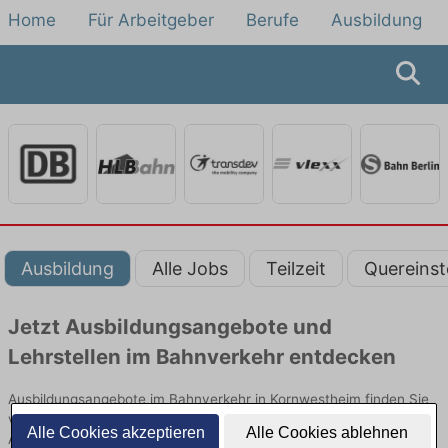
Home
Für Arbeitgeber
Berufe
Ausbildung
Ausbildung
Alle Jobs
Teilzeit
Quereinst
Jetzt Ausbildungsangebote und
Lehrstellen im Bahnverkehr entdecken
Ausbildungsangebote im Bahnverkehr in Kornwestheim finden Sie
von namhaften Firmen. Entdecken Sie freie Optionen von Top-
Alle Cookies akzeptieren
Alle Cookies ablehnen
Arbeitgebern und bewerben Sie sich noch heute.