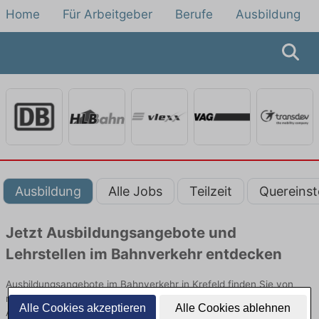
Home
Für Arbeitgeber
Berufe
Ausbildung
Ausbildung
Alle Jobs
Teilzeit
Quereinst
Jetzt Ausbildungsangebote und
Lehrstellen im Bahnverkehr entdecken
Ausbildungsangebote im Bahnverkehr in Krefeld finden Sie von
namhaften Firmen. Entdecken Sie freie Optionen von Top-
Alle Cookies akzeptieren
Alle Cookies ablehnen
Arbeitgebern und bewerben Sie sich noch heute.