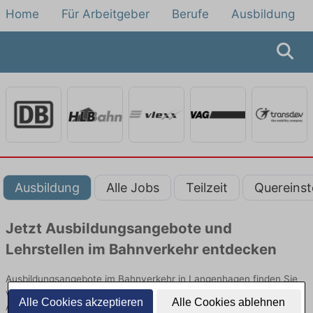
Home
Für Arbeitgeber
Berufe
Ausbildung
Ausbildung
Alle Jobs
Teilzeit
Quereinst
Jetzt Ausbildungsangebote und
Lehrstellen im Bahnverkehr entdecken
Ausbildungsangebote im Bahnverkehr in Langenhagen finden Sie
von namhaften Firmen. Entdecken Sie freie Optionen von Top-
Alle Cookies akzeptieren
Alle Cookies ablehnen
Arbeitgebern und bewerben Sie sich noch heute.