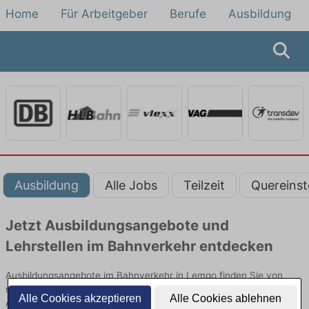
Home
Für Arbeitgeber
Berufe
Ausbildung
Ausbildung
Alle Jobs
Teilzeit
Quereinst
Jetzt Ausbildungsangebote und
Lehrstellen im Bahnverkehr entdecken
Ausbildungsangebote im Bahnverkehr in Lemgo finden Sie von
namhaften Firmen. Entdecken Sie freie Optionen von Top-
Alle Cookies akzeptieren
Alle Cookies ablehnen
Arbeitgebern und bewerben Sie sich noch heute.