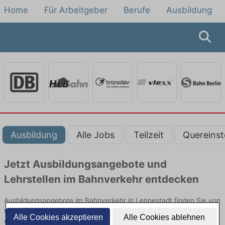
Home
Für Arbeitgeber
Berufe
Ausbildung
Ausbildung
Alle Jobs
Teilzeit
Quereinst
Jetzt Ausbildungsangebote und
Lehrstellen im Bahnverkehr entdecken
Ausbildungsangebote im Bahnverkehr in Lennestadt finden Sie von
namhaften Firmen. Entdecken Sie freie Optionen von Top-
Alle Cookies akzeptieren
Alle Cookies ablehnen
Arbeitgebern und bewerben Sie sich noch heute.