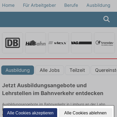
Home
Für Arbeitgeber
Berufe
Ausbildung
Ausbildung
Alle Jobs
Teilzeit
Quereinst
Jetzt Ausbildungsangebote und
Lehrstellen im Bahnverkehr entdecken
Ausbildungsangebote im Bahnverkehr in Limburg an der Lahn
finden Sie von namhaften Firmen. Entdecken Sie freie Optionen
Alle Cookies akzeptieren
Alle Cookies ablehnen
von Top-Arbeitgebern und bewerben Sie sich noch heute.