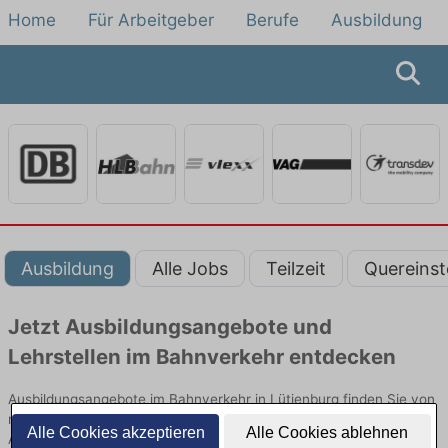
Home
Für Arbeitgeber
Berufe
Ausbildung
Ausbildung
Alle Jobs
Teilzeit
Quereinst
Jetzt Ausbildungsangebote und
Lehrstellen im Bahnverkehr entdecken
Ausbildungsangebote im Bahnverkehr in Lütjenburg finden Sie von
namhaften Firmen. Entdecken Sie freie Optionen von Top-
Alle Cookies akzeptieren
Alle Cookies ablehnen
Arbeitgebern und bewerben Sie sich noch heute.