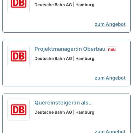
Weichenmechaniker:in (w/m/d)
Deutsche Bahn AG | Hamburg
neu
zum Angebot
Projektmanager:in Oberbau
neu
Deutsche Bahn AG | Hamburg
zum Angebot
Quereinsteiger:in als
Zweiradmechaniker:in StadtRAD
Deutsche Bahn AG | Hamburg
neu
zum Angebot