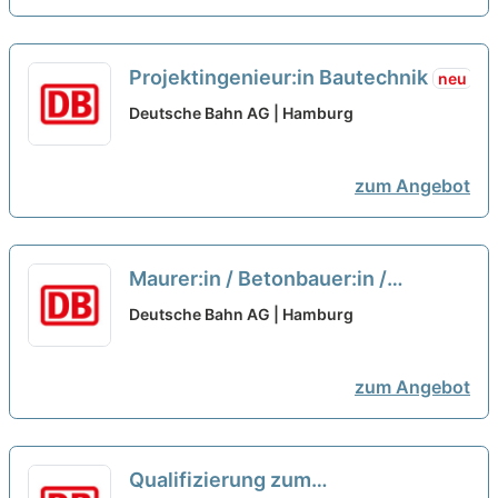
Projektingenieur:in Bautechnik
neu
Deutsche Bahn AG | Hamburg
zum Angebot
Maurer:in / Betonbauer:in /
Stahlbetonbauer:in als
Deutsche Bahn AG | Hamburg
Facharbeiter:in
neu
zum Angebot
Qualifizierung zum