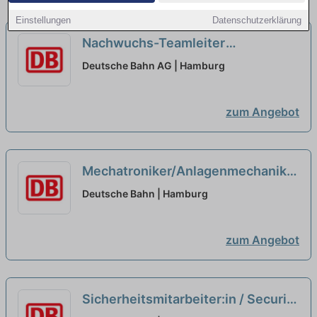
Einstellungen
Datenschutzerklärung
Nachwuchs-Teamleiter
Instandhaltung (w/m/d)
neu
Deutsche Bahn AG | Hamburg
zum Angebot
Mechatroniker/Anlagenmechaniker
als Facharbeiter Infrastruktur
Deutsche Bahn | Hamburg
(w/m/d)
neu
zum Angebot
Sicherheitsmitarbeiter:in / Security