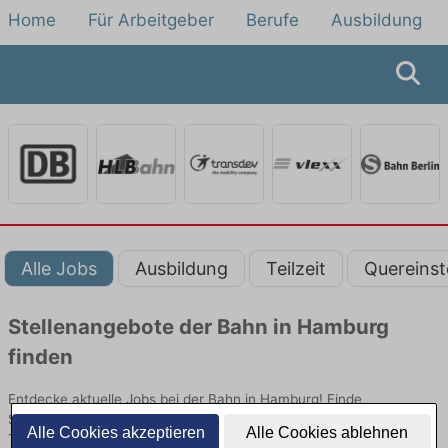
Home
Für Arbeitgeber
Berufe
Ausbildung
Alle Jobs
Ausbildung
Teilzeit
Quereinst
Stellenangebote der Bahn in Hamburg
finden
Entdecke aktuelle Jobs bei der Bahn in Hamburg! Finde
Stellenangebote im Schienenpersonenverkehr für Quereinsteiger,
Alle Cookies akzeptieren
Alle Cookies ablehnen
Teilzeit oder Ausbildung.