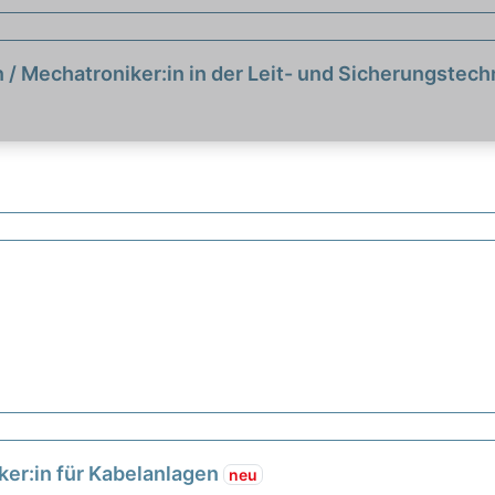
:in / Mechatroniker:in in der Leit- und Sicherungstec
iker:in für Kabelanlagen
neu