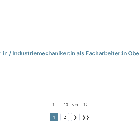
r:in / Industriemechaniker:in als Facharbeiter:in Ob
1 - 10 von 12
1
2
❯
❯❯