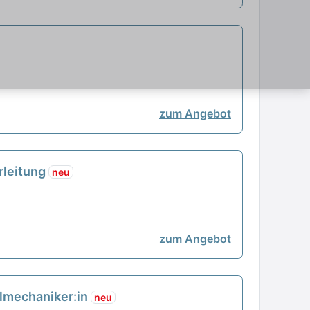
zum Angebot
erleitung
neu
zum Angebot
nalmechaniker:in
neu