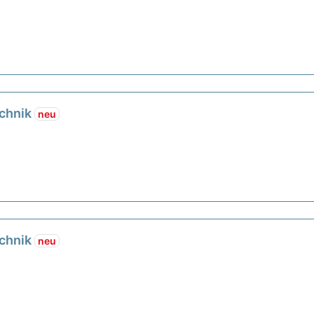
echnik
neu
echnik
neu