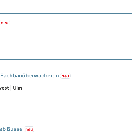
neu
ls Fachbauüberwacher:in
neu
est | Ulm
ieb Busse
neu