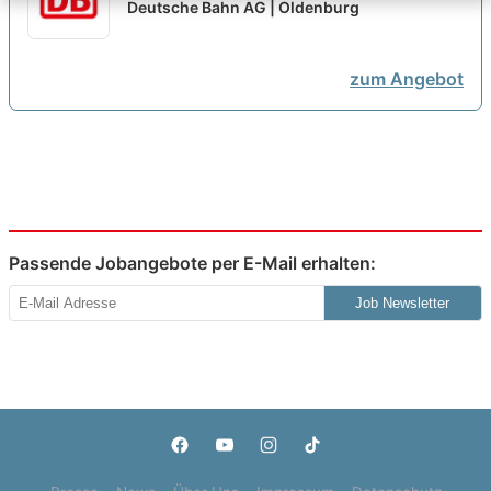
Mechaniker:in / Schlosser:in als
Deutsche Bahn AG | Oldenburg
Facharbeiter:in Signaltechnik
neu
zum Angebot
Passende Jobangebote per E-Mail erhalten:
Job Newsletter