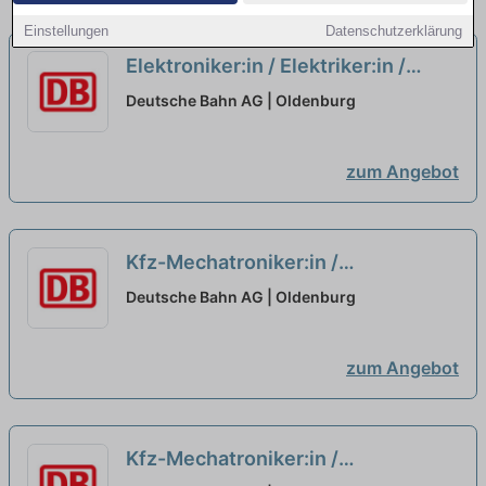
Einstellungen
Datenschutzerklärung
Elektroniker:in / Elektriker:in /
Mechatroniker:in für eine
Deutsche Bahn AG | Oldenburg
Qualifizierung als
Signalmechaniker:in
neu
zum Angebot
Kfz-Mechatroniker:in /
Mechaniker:in / Schlosser:in als
Deutsche Bahn AG | Oldenburg
Facharbeiter:in Signaltechnik
neu
zum Angebot
Kfz-Mechatroniker:in /