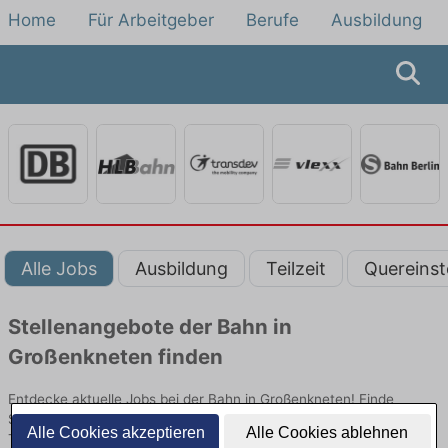
Home
Für Arbeitgeber
Berufe
Ausbildung
Alle Jobs
Ausbildung
Teilzeit
Quereinst
Stellenangebote der Bahn in
Großenkneten finden
Entdecke aktuelle Jobs bei der Bahn in Großenkneten! Finde
Stellenangebote im Schienenpersonenverkehr für Quereinsteiger,
Alle Cookies akzeptieren
Alle Cookies ablehnen
Teilzeit oder Ausbildung.