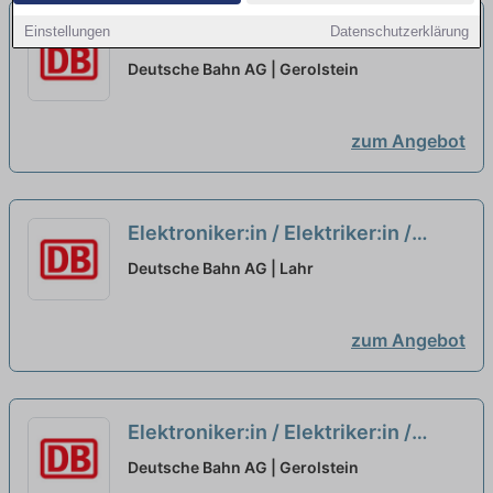
Facharbeiter:in / Mechaniker:in als
Einstellungen
Datenschutzerklärung
Gleisbauer:in
neu
Deutsche Bahn AG | Gerolstein
zum Angebot
Elektroniker:in / Elektriker:in /
Mechatroniker:in für eine
Deutsche Bahn AG | Lahr
Qualifizierung als
Signalmechaniker:in
neu
zum Angebot
Elektroniker:in / Elektriker:in /
Mechatroniker:in für eine
Deutsche Bahn AG | Gerolstein
Qualifizierung als