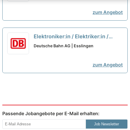
Signalmechaniker:in
neu
zum Angebot
Elektroniker:in / Elektriker:in /
Mechatroniker:in für eine
Deutsche Bahn AG | Esslingen
Qualifizierung als
Signalmechaniker:in
neu
zum Angebot
Passende Jobangebote per E-Mail erhalten:
Job Newsletter