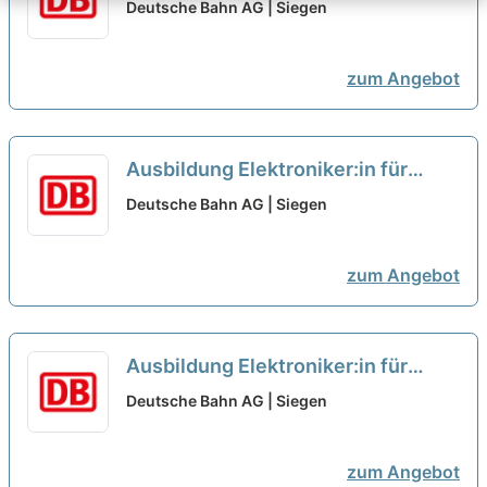
Mechatroniker:in für eine
Deutsche Bahn AG | Siegen
Qualifizierung als
Signalmechaniker:in
neu
zum Angebot
Ausbildung Elektroniker:in für
Betriebstechnik 2026
neu
Deutsche Bahn AG | Siegen
zum Angebot
Ausbildung Elektroniker:in für
Betriebstechnik 2026...
neu
Deutsche Bahn AG | Siegen
zum Angebot