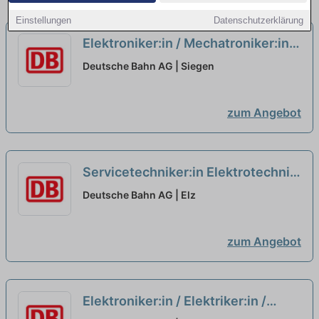
Einstellungen
Datenschutzerklärung
Elektroniker:in / Mechatroniker:in
für Signale und Weichen
neu
Deutsche Bahn AG | Siegen
zum Angebot
Servicetechniker:in Elektrotechnik
neu
Deutsche Bahn AG | Elz
zum Angebot
Elektroniker:in / Elektriker:in /