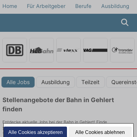
Home
Für Arbeitgeber
Berufe
Ausbildung
Alle Jobs
Ausbildung
Teilzeit
Quereinst
Stellenangebote der Bahn in Gehlert
finden
Entdecke aktuelle Jobs bei der Bahn in Gehlert! Finde
Stellenangebote im Schienenpersonenverkehr für Quereinsteiger,
Alle Cookies akzeptieren
Alle Cookies ablehnen
Teilzeit oder Ausbildung.