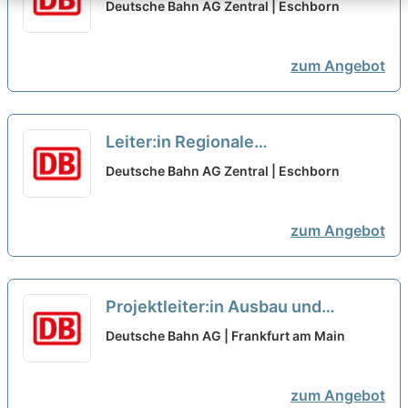
Bauüberwachung Mitte
neu
Deutsche Bahn AG Zentral | Eschborn
zum Angebot
Leiter:in Regionale
Bauüberwachung Mitte
neu
Deutsche Bahn AG Zentral | Eschborn
zum Angebot
Projektleiter:in Ausbau und
Elektrifizierung Niddertalbahn
neu
Deutsche Bahn AG | Frankfurt am Main
zum Angebot