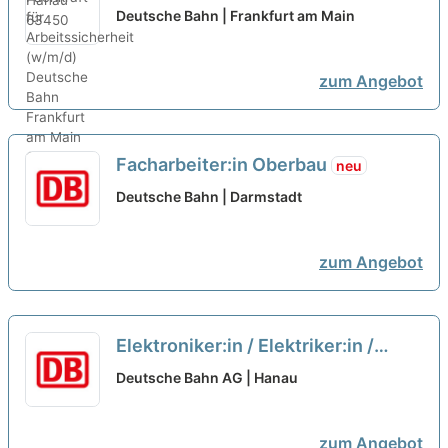
(w/m/d)
neu
Deutsche Bahn | Frankfurt am Main
zum Angebot
Facharbeiter:in Oberbau
neu
Deutsche Bahn | Darmstadt
zum Angebot
Elektroniker:in / Elektriker:in /
Mechatroniker:in Instandhaltung
Deutsche Bahn AG | Hanau
Baumaschinen und Loks
neu
zum Angebot