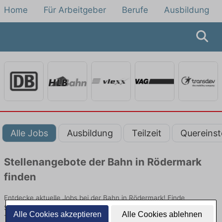
Home
Für Arbeitgeber
Berufe
Ausbildung
Alle Jobs
Ausbildung
Teilzeit
Quereinst
Stellenangebote der Bahn in Rödermark
finden
Entdecke aktuelle Jobs bei der Bahn in Rödermark! Finde
Stellenangebote im Schienenpersonenverkehr für Quereinsteiger,
Alle Cookies akzeptieren
Alle Cookies ablehnen
Teilzeit oder Ausbildung.