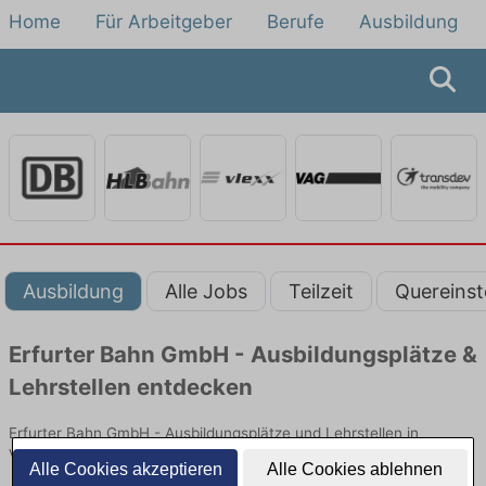
Home
Für Arbeitgeber
Berufe
Ausbildung
Ausbildung
Alle Jobs
Teilzeit
Quereinst
Erfurter Bahn GmbH - Ausbildungsplätze &
Lehrstellen entdecken
Erfurter Bahn GmbH - Ausbildungsplätze und Lehrstellen in
Verwaltung, Kundenberatung, Abrechnung und Service.
Alle Cookies akzeptieren
Alle Cookies ablehnen