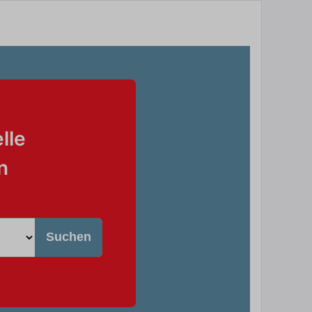
lle
n
Suchen