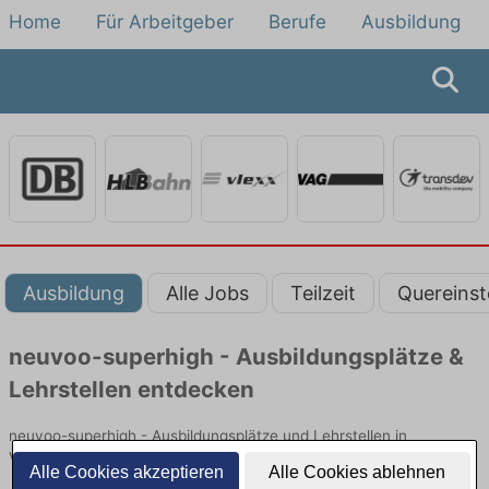
Home
Für Arbeitgeber
Berufe
Ausbildung
Ausbildung
Alle Jobs
Teilzeit
Quereinst
neuvoo-superhigh - Ausbildungsplätze &
Lehrstellen entdecken
neuvoo-superhigh - Ausbildungsplätze und Lehrstellen in
Verwaltung, Kundenberatung, Abrechnung und Service.
Alle Cookies akzeptieren
Alle Cookies ablehnen