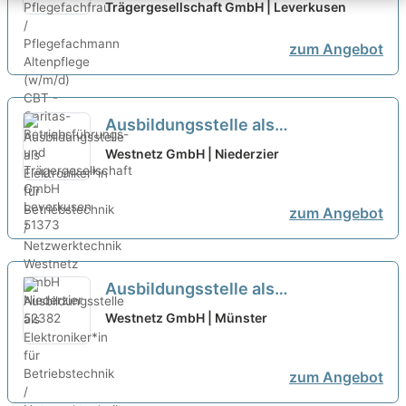
Altenpflege (w/m/d)
Trägergesellschaft GmbH | Leverkusen
neu
zum Angebot
Ausbildungsstelle als
Elektroniker*in für Betriebstechnik
Westnetz GmbH | Niederzier
/ Netzwerktechnik
neu
zum Angebot
Ausbildungsstelle als
Elektroniker*in für Betriebstechnik
Westnetz GmbH | Münster
/ Netzwerktechnik
neu
zum Angebot