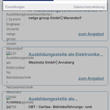
Einstellungen
Datenschutzerklärung
IT-Ausbildungsverantwortliche:r /
System Engineer (m/w/d)
neu
netgo group GmbH | Warendorf
zum Angebot
Ausbildungsstelle als Elektroniker
für Betriebstechnik /
Westnetz GmbH | Arnsberg
Netzwerktechnik
neu
zum Angebot
Ausbildungsstelle als
Pflegefachfrau / Pflegefachmann
CBT - Caritas- Betriebsführungs- und