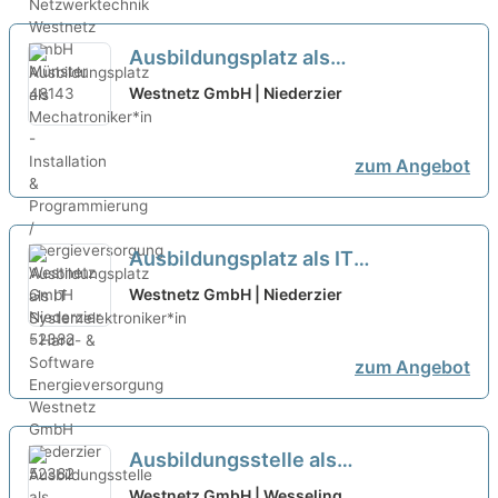
Ausbildungsplatz als
Mechatroniker*in - Installation &
Westnetz GmbH | Niederzier
Programmierung /
Energieversorgung
neu
zum Angebot
Ausbildungsplatz als IT
Systemelektroniker*in - Hard- &
Westnetz GmbH | Niederzier
Software Energieversorgung
neu
zum Angebot
Ausbildungsstelle als
Elektroniker*in für Betriebstechnik
Westnetz GmbH | Wesseling