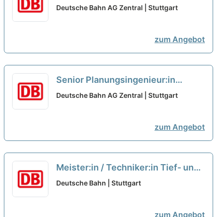
Konstruktiver Ingenieurbau
neu
Deutsche Bahn AG Zentral | Stuttgart
zum Angebot
Senior Planungsingenieur:in
Konstruktiver Ingenieurbau
neu
Deutsche Bahn AG Zentral | Stuttgart
zum Angebot
Meister:in / Techniker:in Tief- und
Gleisbau für die Qualifizierung
Deutsche Bahn | Stuttgart
Fahrbahn
neu
zum Angebot