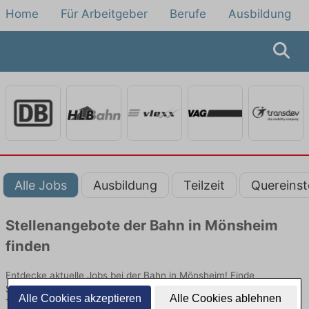
Home
Für Arbeitgeber
Berufe
Ausbildung
Alle Jobs
Ausbildung
Teilzeit
Quereinst
Stellenangebote der Bahn in Mönsheim
finden
Entdecke aktuelle Jobs bei der Bahn in Mönsheim! Finde
Stellenangebote im Schienenpersonenverkehr für Quereinsteiger,
Alle Cookies akzeptieren
Alle Cookies ablehnen
Teilzeit oder Ausbildung.