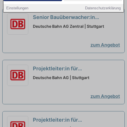
Einstellungen
Datenschutzerklärung
Senior Bauüberwacher:in
Telekommunikationstechnik
neu
Deutsche Bahn AG Zentral | Stuttgart
zum Angebot
Projektleiter:in für
Infrastrukturprojekte
neu
Deutsche Bahn AG | Stuttgart
zum Angebot
Projektleiter:in für