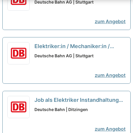
Infrastrukturprojekte
neu
Deutsche Bahn AG | Stuttgart
zum Angebot
Elektriker:in / Mechaniker:in /
Schlosser:in als
Deutsche Bahn AG | Stuttgart
Maschinenbediener:in für
Baumaschinen
neu
zum Angebot
Job als Elektriker Instandhaltung
mit Sprachniveau B1 (w/m/d)
neu
Deutsche Bahn | Ditzingen
zum Angebot