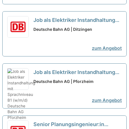
Job als Elektriker Instandhaltung
mit Sprachniveau B1 (w/m/d)
neu
Deutsche Bahn AG | Ditzingen
zum Angebot
Job als Elektriker Instandhaltung
mit Sprachniveau B1 (w/m/d)
neu
Deutsche Bahn AG | Pforzheim
zum Angebot
Senior Planungsingenieur:in